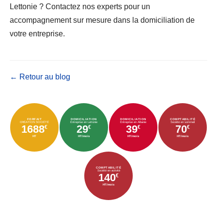
Lettonie ? Contactez nos experts pour un
accompagnement sur mesure dans la domiciliation de
votre entreprise.
← Retour au blog
FORFAIT
DOMICILIATION
DOMICILIATION
COMPTABILITÉ
CRÉATION SOCIÉTÉ
Entreprise en Lettonie
Entreprise en Albanie
Société en sommeil
1688
29
39
70
€
€
€
€
HT
HT/mois
HT/mois
HT/mois
COMPTABILITÉ
Société en activité
140
€
HT/mois