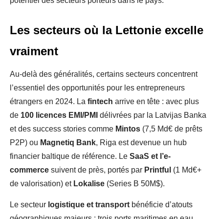
potentiel des secteurs porteurs dans le pays.
Les secteurs où la Lettonie excelle
vraiment
Au-delà des généralités, certains secteurs concentrent
l’essentiel des opportunités pour les entrepreneurs
étrangers en 2024. La
fintech
arrive en tête : avec plus
de
100 licences EMI/PMI
délivrées par la Latvijas Banka
et des success stories comme
Mintos
(7,5 Md€ de prêts
P2P) ou
Magnetiq Bank
, Riga est devenue un hub
financier baltique de référence. Le
SaaS et l’e-
commerce
suivent de près, portés par
Printful
(1 Md€+
de valorisation) et
Lokalise
(Series B 50M$).
Le secteur
logistique et transport
bénéficie d’atouts
géographiques majeurs : trois ports maritimes en eau