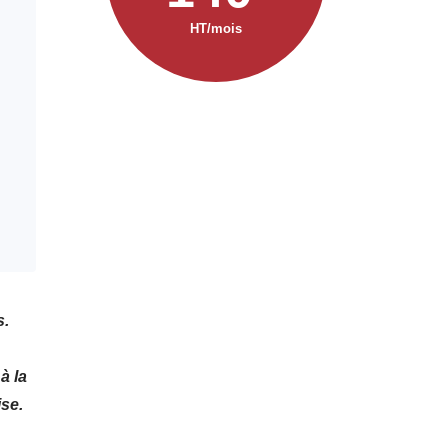
HT/mois
s.
à la
ise.