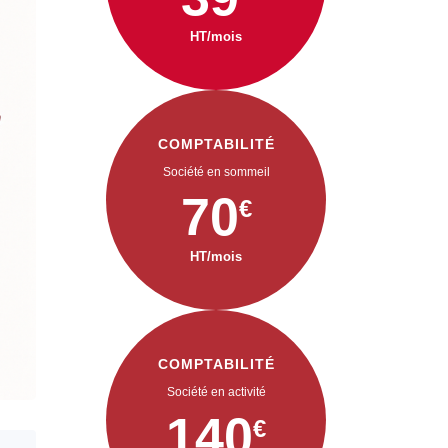
HT/mois
COMPTABILITÉ
Société en sommeil
70
€
HT/mois
COMPTABILITÉ
Société en activité
140
€