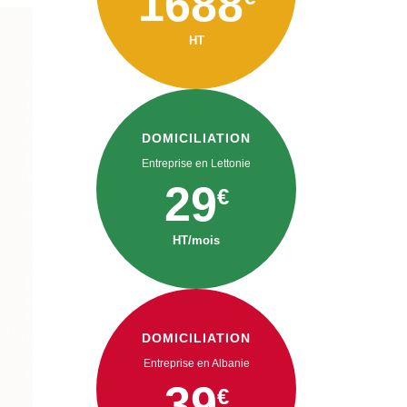
1688
HT
DOMICILIATION
Entreprise en Lettonie
29
€
HT/mois
DOMICILIATION
Entreprise en Albanie
39
€