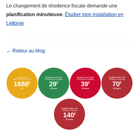
Le changement de résidence fiscale demande une
planification minutieuse
.
Étudier mon installation en
Lettonie
← Retour au blog
FORFAIT
DOMICILIATION
DOMICILIATION
COMPTABILITÉ
CRÉATION SOCIÉTÉ
Entreprise en Lettonie
Entreprise en Albanie
Société en sommeil
1688
29
39
70
€
€
€
€
HT
HT/mois
HT/mois
HT/mois
COMPTABILITÉ
Société en activité
140
€
HT/mois