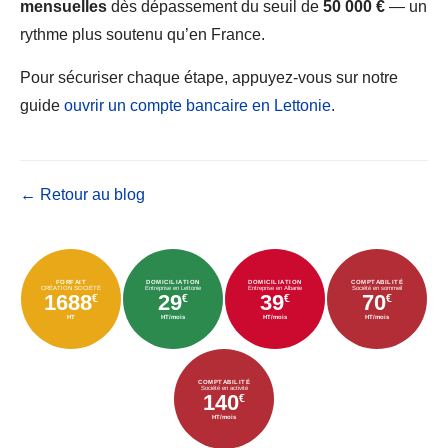
mensuelles
dès dépassement du seuil de
50 000 €
— un
rythme plus soutenu qu’en France.
Pour sécuriser chaque étape, appuyez-vous sur notre
guide
ouvrir un compte bancaire en Lettonie
.
← Retour au blog
FORFAIT
DOMICILIATION
DOMICILIATION
COMPTABILITÉ
CRÉATION SOCIÉTÉ
Entreprise en Lettonie
Entreprise en Albanie
Société en sommeil
1688
29
39
70
€
€
€
€
HT
HT/mois
HT/mois
HT/mois
COMPTABILITÉ
Société en activité
140
€
HT/mois